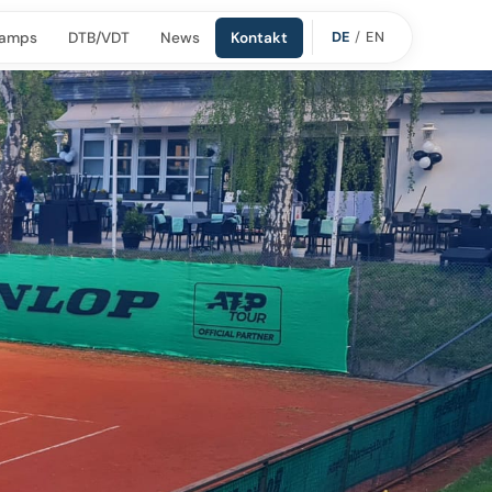
DE
/
EN
amps
DTB/VDT
News
Kontakt